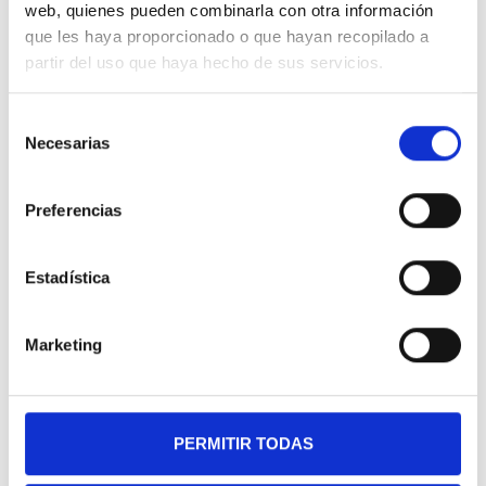
web, quienes pueden combinarla con otra información
Telèfon:
93 726 76 22 •
WhatsApp:
656
33 70 48
•
Email:
info@ctis.es
que les haya proporcionado o que hayan recopilado a
partir del uso que haya hecho de sus servicios.
Si ho prefereixes, també pots deixar les
teves dades i interessos a través del
Selección
següent formulari i nosaltres ens posarem
Necesarias
de
en contacte amb tu el més aviat possible.
consentimiento
Preferencias
Nom i cognoms
Estadística
Marketing
Empresa
PERMITIR TODAS
Email (requerit)