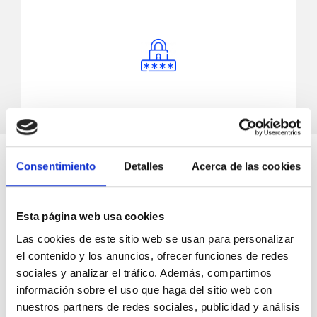
Els riscos són molts i les
Consentimiento
Detalles
Acerca de las cookies
conseqüències de no estar ben
protegits poden ser molt greus.
Esta página web usa cookies
Si tens dubtes, posa't en contacte amb els
Las cookies de este sitio web se usan para personalizar
tècnics de CTIS ara mateix perquè puguem
el contenido y los anuncios, ofrecer funciones de redes
ajudar-te.
sociales y analizar el tráfico. Además, compartimos
información sobre el uso que haga del sitio web con
Pots contactar amb nosaltres per
nuestros partners de redes sociales, publicidad y análisis