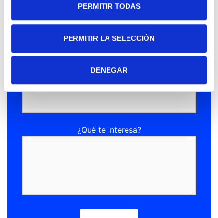
PERMITIR TODAS
Email (requerido)
PERMITIR LA SELECCIÓN
DENEGAR
Teléfono de contacto
¿Qué te interesa?