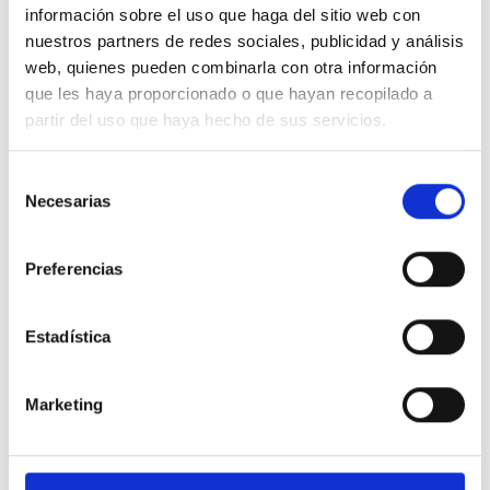
podamos ayudarte.
información sobre el uso que haga del sitio web con
nuestros partners de redes sociales, publicidad y análisis
Puedes contactar con nosotros por
web, quienes pueden combinarla con otra información
que les haya proporcionado o que hayan recopilado a
Teléfono:
93 726 76 22 •
WhatsApp:
656
33 70 48
•
Email:
info@ctis.es
partir del uso que haya hecho de sus servicios.
Si lo prefieres, también puedes dejar tus
Selección
datos e intereses a través del siguiente
Necesarias
de
formulario y nosotros nos pondremos en
consentimiento
contacto contigo a la mayor brevedad.
Preferencias
Estadística
Nombre y apellidos
Marketing
Empresa