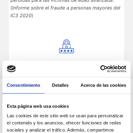
pérdidas para las víctimas de edad avanzada.
(
Informe sobre el fraude a personas mayores del
IC3 2020
)
Consentimiento
Detalles
Acerca de las cookies
Los riesgos son muchos y las
consecuencias de no estar bien
protegido pueden ser muy graves.
Esta página web usa cookies
Las cookies de este sitio web se usan para personalizar
Si tienes dudas, ponte en contacto con los
el contenido y los anuncios, ofrecer funciones de redes
técnicos de CTIS ahora mismo para que
sociales y analizar el tráfico. Además, compartimos