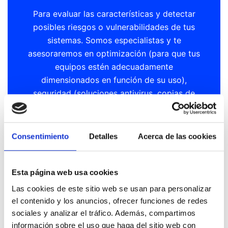
Para evaluar las características y detectar
posibles riesgos o vulnerabilidades de tus
sistemas. Somos especialistas y te
asesoraremos en optimización (para que tus
equipos estén adecuadamente
dimensionados en función de su uso),
seguridad (soluciones antivirus, copias de
seguridad y prevención de accesos no
autorizados) y robustez (electrónica y
configuración de la red y los servidores para
Consentimiento
Detalles
Acerca de las cookies
evitar fallos o caídas del sistema).
.
Ponte en contacto con los técnicos de CTIS
Esta página web usa cookies
ahora mismo, te atenderemos con mucho
Las cookies de este sitio web se usan para personalizar
gusto.
el contenido y los anuncios, ofrecer funciones de redes
sociales y analizar el tráfico. Además, compartimos
Puedes contactar con nosotros por
información sobre el uso que haga del sitio web con