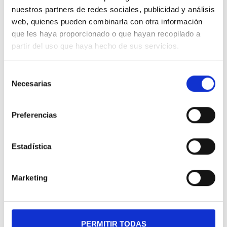
nuestros partners de redes sociales, publicidad y análisis
Teléfono:
93 726 76 22 •
WhatsApp:
656
web, quienes pueden combinarla con otra información
33 70 48
•
Email:
info@ctis.es
que les haya proporcionado o que hayan recopilado a
Si lo prefieres, también puedes dejar tus
partir del uso que haya hecho de sus servicios.
datos e intereses a través del siguiente
formulario y nosotros nos pondremos en
Selección
Necesarias
contacto contigo a la mayor brevedad.
de
consentimiento
Preferencias
Nombre y apellidos
Estadística
Marketing
Empresa
PERMITIR TODAS